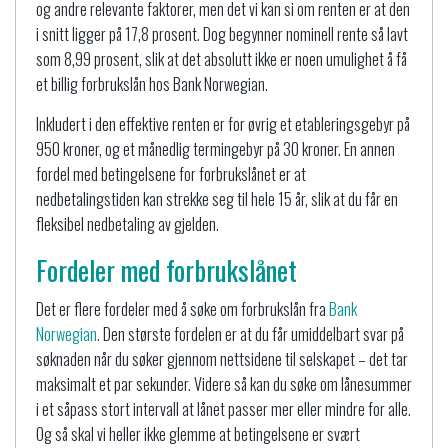
og andre relevante faktorer, men det vi kan si om renten er at den
i snitt ligger på 17,8 prosent. Dog begynner nominell rente så lavt
som 8,99 prosent, slik at det absolutt ikke er noen umulighet å få
et billig forbrukslån hos Bank Norwegian.
Inkludert i den effektive renten er for øvrig et etableringsgebyr på
950 kroner, og et månedlig termingebyr på 30 kroner. En annen
fordel med betingelsene for forbrukslånet er at
nedbetalingstiden kan strekke seg til hele 15 år, slik at du får en
fleksibel nedbetaling av gjelden.
Fordeler med forbrukslånet
Det er flere fordeler med å søke om forbrukslån fra
Bank
Norwegian
. Den største fordelen er at du får umiddelbart svar på
søknaden når du søker gjennom nettsidene til selskapet – det tar
maksimalt et par sekunder. Videre så kan du søke om lånesummer
i et såpass stort intervall at lånet passer mer eller mindre for alle.
Og så skal vi heller ikke glemme at betingelsene er svært