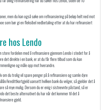
u får billig refinansiering når du søker hos Lendo, siden de 10
ner, men du kan også søke om refinansiering på beløp helt ned mot
e som bør gi en fleksibel nedbetaling etter at du har refinansiert
ere hos Lendo
n store fordelen med å refinansiere gjennom Lendo i stedet for å
øre det direkte i en bank, er at du får flere tilbud som du kan
mmenligne og måle opp mot hverandre.
lv om du trolig vil spare penger på å refinansiere og samle dyre
ålån/kredittkortgjeld uansett hvilken bank du velger, så gjelder det å
are så mye mulig. Dersom du er enig i sistnevnte påstand, så er
ndo det beste alternativet du har når det kommer til det å
finansiere gjeld.