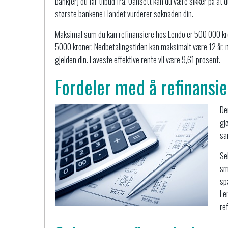
bank(er) du får tilbud fra. Uansett kan du være sikker på at d
største bankene i landet vurderer søknaden din.
Maksimal sum du kan refinansiere hos Lendo er 500 000 kro
5000 kroner. Nedbetalingstiden kan maksimalt være 12 år, no
gjelden din. Laveste effektive rente vil være 9,61 prosent.
Fordeler med å refinansi
De
gj
sa
Se
sm
sp
Le
re