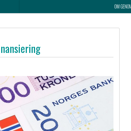
OM GENO
inansiering