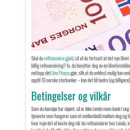
Skal du
refinansiere gjeld
, så vil du fortsatt at det nye låne
billig refinansiering? Jo, du benytter deg av en låneformidl
nettopp det
Uno Finans
gjør, slik at du enklest mulig kan en
opptil 10 norske storbanker – kan det bli bedre (og billigere
Betingelser og vilkår
Som du kanskje har skjønt, så er ikke Lendo noen bank i seg 
tjeneste som fungerer som et mellomledd mellom deg og ban
hvor mye det vil koste deg når du refinansierer hos Lendo, e