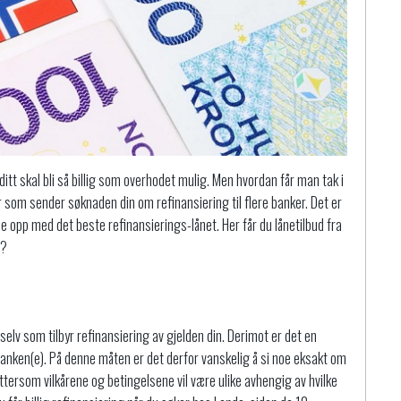
t ditt skal bli så billig som overhodet mulig. Men hvordan får man tak i
er som sender søknaden din om refinansiering til flere banker. Det er
de opp med det beste refinansierings-lånet. Her får du lånetilbud fra
)?
selv som tilbyr refinansiering av gjelden din. Derimot er det en
ken(e). På denne måten er det derfor vanskelig å si noe eksakt om
ttersom vilkårene og betingelsene vil være ulike avhengig av hvilke