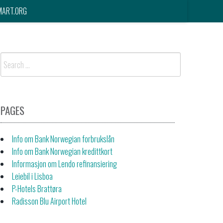
MART.ORG
Search
for:
PAGES
Info om Bank Norwegian forbrukslån
Info om Bank Norwegian kredittkort
Informasjon om Lendo refinansiering
Leiebil i Lisboa
P-Hotels Brattøra
Radisson Blu Airport Hotel